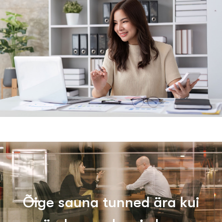
Õ
i
g
e
s
a
u
n
a
t
u
n
n
e
d
ä
r
a
k
u
i