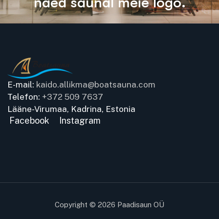
n
ä
e
d
s
a
u
n
a
l
m
e
i
e
l
o
g
o
.
E-mail:
kaido.allikma@boatsauna.com
Telefon:
+372 509 7637
Lääne-Virumaa, Kadrina, Estonia
Facebook
Instagram
Copyright © 2026 Paadisaun OÜ