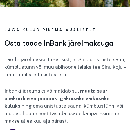
JAGA KULUD PIKEMA-AJALISELT
O
s
t
a
t
o
o
d
e
I
n
B
a
n
k
j
ä
r
e
l
m
a
k
s
u
g
a
Taotle järelmaksu InBankist, et Sinu unistuste saun,
kümblustünn või muu abihoone leiaks tee Sinu koju –
ilma rahaliste takistusteta.
Inbanki järelmaks võimaldab sul
muuta suur
ühekordne väljaminek igakuiseks väikeseks
kuluks
ning oma unistuste sauna, kümblustünni või
muu abihoone eest tasuda osade kaupa. Esimene
makse alles kuu aja pärast.