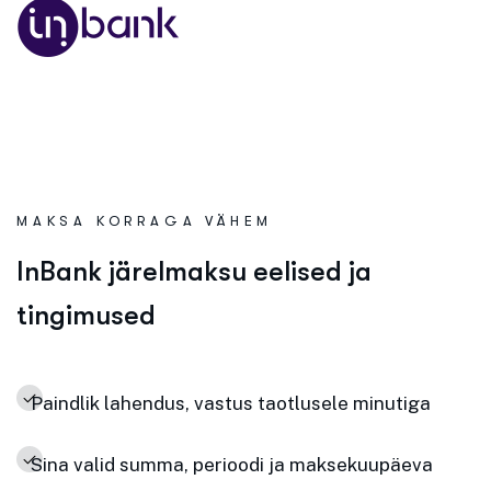
MAKSA KORRAGA VÄHEM
I
n
B
a
n
k
j
ä
r
e
l
m
a
k
s
u
e
e
l
i
s
e
d
j
a
t
i
n
g
i
m
u
s
e
d
Paindlik lahendus, vastus taotlusele minutiga
Sina valid summa, perioodi ja maksekuupäeva